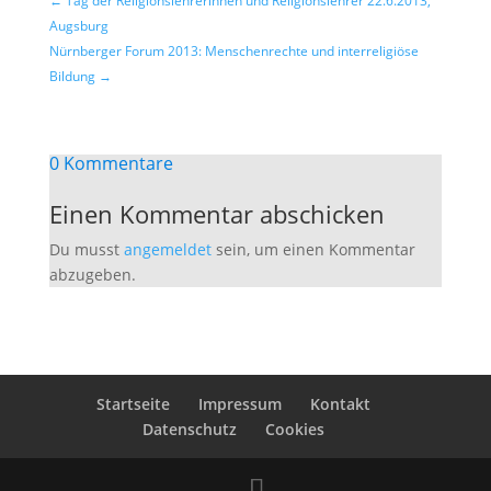
←
Tag der Religionslehrerinnen und Religionslehrer 22.6.2013,
Augsburg
Nürnberger Forum 2013: Menschenrechte und interreligiöse
Bildung
→
0 Kommentare
Einen Kommentar abschicken
Du musst
angemeldet
sein, um einen Kommentar
abzugeben.
Startseite
Impressum
Kontakt
Datenschutz
Cookies