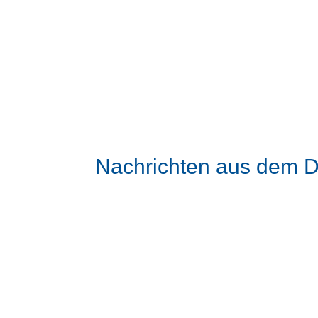
Nachrichten aus dem 
Herzliche Einladung zur diözesanen Tagung a
unterrichten“ Wie können wir Gott denken? Wie