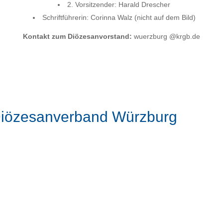
2. Vorsitzender: Harald Drescher
Schriftführerin: Corinna Walz (nicht auf dem Bild)
Kontakt zum Diözesanvorstand:
wuerzburg @krgb.de
Diözesanverband Würzburg
m 19. und 20. Dezember im Kloster Himmelspforten in Würzburg zu de
 vernünftig an ihn glauben? Auf welche Weise könnte heutiger RU die.