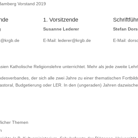
ende
1. Vorsitzende
Schriftfüh
g
Susanne Lederer
Stefan Dors
ng@krgb.de
E-Mail:
lederer@krgb.de
E-Mail:
dors
en Katholische Religionslehre unterrichtet. Mehr als jede zweite Lehrk
desverbandes, der sich alle zwei Jahre zu einer thematischen Fortbild
pastoral, Budgetierung oder LER. In den (ungeraden) Jahren dazwischen
uflicher Themen
en