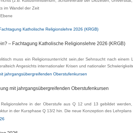
ichts (z.B. Kultusministerium, Schulreferate der Diözesen, Universität,
ts im Wandel der Zeit
 Ebene
in? – Fachtagung Katholische Religionslehre 2026 (KRGB)
tisch muss ein Religionsunterricht sein,der Sehnsucht nach einem 
teich Angesichts internationaler Krisen und nationaler Schwierigkeite
ndung mit jahrgangsübergreifenden Oberstufenkursen
e Religionslehre in der Oberstufe aus Q 12 und 13 gebildet werden,
uktur in der Kursphase Q 13/2 hin. Die neue Konzeption des Lehrplans