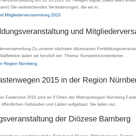
rmann) Die weitreichenden Veränderungen, die wir in...
ldungsveranstaltung und Mitgliederve
ederversammlung Zu unserer nächsten diözesanen Fortbildungsverans
taffelstein laden wir herzlich ein: Thema: Kompetenzorientierter...
 Fastenwegen 2015 in der Region Nürnbe
 der Fastenzeit 2015 sind an 9 Orten der Metropolregion Nürnberg Fa
öffentlichen Gebäuden und Läden aufgebaut. Sie laden zur...
ungsveranstaltung der Diözese Bamberg
anstaltung ergeht herzliche Einladung! Thema: Biblisch lernen Ter