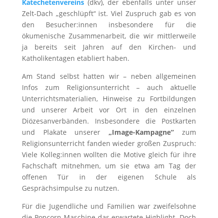
Katechetenvereins
(dkv), der ebenfalls unter unser
Zelt-Dach „geschlüpft“ ist. Viel Zuspruch gab es von
den Besucher:innen insbesondere für die
ökumenische Zusammenarbeit, die wir mittlerweile
ja bereits seit Jahren auf den Kirchen- und
Katholikentagen etabliert haben.
Am Stand selbst hatten wir – neben allgemeinen
Infos zum Religionsunterricht – auch aktuelle
Unterrichtsmaterialien, Hinweise zu Fortbildungen
und unserer Arbeit vor Ort in den einzelnen
Diözesanverbänden. Insbesondere die Postkarten
und Plakate unserer
„Image-Kampagne“
zum
Religionsunterricht fanden wieder großen Zuspruch:
Viele Kolleg:innen wollten die Motive gleich für ihre
Fachschaft mitnehmen, um sie etwa am Tag der
offenen Tür in der eigenen Schule als
Gesprächsimpulse zu nutzen.
Für die Jugendliche und Familien war zweifelsohne
die Popcorn-Maschine das erwartete Highlight. Doch