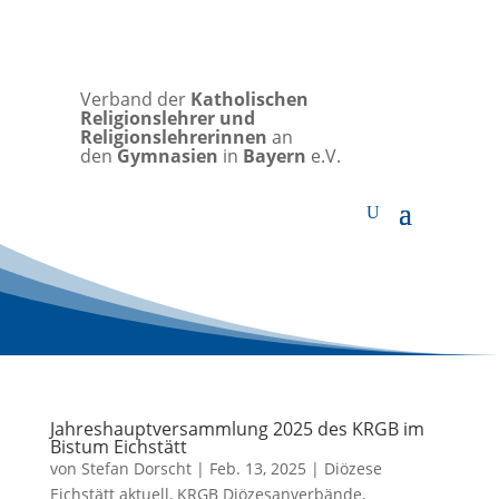
Verband der
Katholischen
Religionslehrer und
Religionslehrerinnen
an
den
Gymnasien
in
Bayern
e.V.
Jahreshauptversammlung 2025 des KRGB im
Bistum Eichstätt
von
Stefan Dorscht
|
Feb. 13, 2025
|
Diözese
Eichstätt aktuell
,
KRGB Diözesanverbände
,