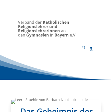
Verband der
Katholischen
Religionslehrer und
Religionslehrerinnen
an
den
Gymnasien
in
Bayern
e.V.
„Das Geheimnis der