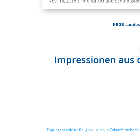
Nov. 18, 2018
|
Info für RU und Schulpastor
KRGB-Landes
Impressionen aus d
←
Tagungsnachlese: Religion - Auch in Zukunft ein bed