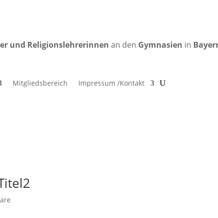
rer und Religionslehrerinnen
an den
Gymnasien
in
Bayer
Mitgliedsbereich
Impressum /Kontakt
itel2
are