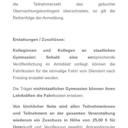
die Teilnehmerzahl das gebuchte
Übernachtungskontingent überschreiten, so gilt die
Reihenfolge der Anmeldung.
Erstattungen / Zuschüsse:
Kolleginnen und Kollegen an staatlichen
Gymnasien
: Sobald eine en
t
sprechende
Veröffentlichung im Amtsblatt vorliegt, können die
Fahrtkosten für die einmalige Fahrt vom Dienstort nach
Freising erstattet werden.
Die Träger
nichtstaatlicher Gymnasien
können ihren
Lehrkräften die Fahr
t
kosten ersetzen.
Von kirchlicher Seite
wird allen Teilnehmerinnen
und Teilnehmern an der gesamten Veranstaltung
wiederum ein Zuschuss in Höhe von 25,00 € für
Unte
r
kunft und Verpflegung gewährt. Antragsformular