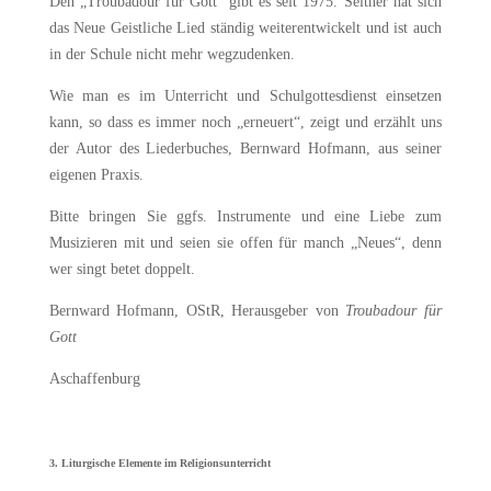
Den „Troubadour für Gott“ gibt es seit 1975. Seither hat sich
das Neue Geistliche Lied ständig weiterentwickelt und ist auch
in der Schule nicht mehr wegzudenken.
Wie man es im Unterricht und Schulgottesdienst einsetzen
kann, so dass es immer noch „erneuert“, zeigt und erzählt uns
der Autor des Liederbuches, Bernward Hofmann, aus seiner
eigenen Praxis.
Bitte bringen Sie ggfs. Instrumente und eine Liebe zum
Musizieren mit und seien sie offen für manch „Neues“, denn
wer singt betet doppelt.
Bernward Hofmann, OStR, Herausgeber von
Troubadour für
Gott
Aschaffenburg
3. Liturgische Elemente im Religionsunterricht