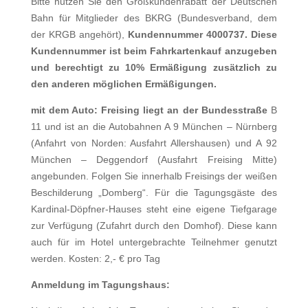
Bitte nutzen Sie den Großkundenrabatt der Deutschen
Bahn für Mitglieder des BKRG (Bundesverband, dem
der KRGB angehört),
Kundennummer 4000737
. Diese
Kundennummer ist beim Fahrkartenkauf anzugeben
und berechtigt zu 10% Ermäßigung zusätzlich zu
den anderen möglichen Ermäßigungen.
mit dem Auto:
Freising liegt an der Bundesstraße
B
11
und ist an die Autobahnen A 9 München – Nürnberg
(Anfahrt von Norden: Ausfahrt Allershausen) und A 92
München – Deggendorf (Ausfahrt Freising Mitte)
angebunden. Folgen Sie innerhalb Freisings der weißen
Beschilderung „Domberg“. Für die Tagungsgäste des
Kardinal-Döpfner-Hauses steht eine eigene Tiefgarage
zur Verfügung (Zufahrt durch den Domhof). Diese kann
auch für im Hotel untergebrachte Teilnehmer genutzt
werden. Kosten: 2,- € pro Tag
Anmeldung im Tagungshaus: