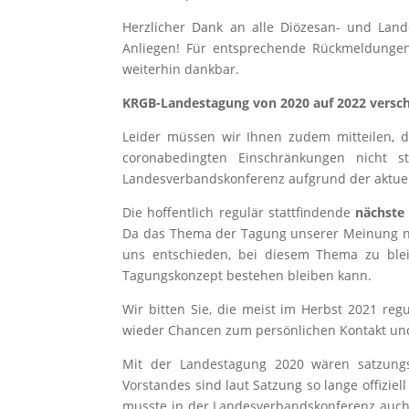
Herzlicher Dank an alle Diözesan- und Lan
Anliegen! Für entsprechende Rückmeldungen
weiterhin dankbar.
KRGB-Landestagung von 2020 auf 2022 versc
Leider müssen wir Ihnen zudem mitteilen, 
coronabedingten Einschränkungen nicht s
Landesverbandskonferenz aufgrund der aktuell
Die hoffentlich regulär stattfindende
nächste
Da das Thema der Tagung unserer Meinung nach
uns entschieden, bei diesem Thema zu blei
Tagungskonzept bestehen bleiben kann.
Wir bitten Sie, die meist im Herbst 2021 reg
wieder Chancen zum persönlichen Kontakt un
Mit der Landestagung 2020 wären satzun
Vorstandes sind laut Satzung so lange offizi
musste in der Landesverbandskonferenz auch