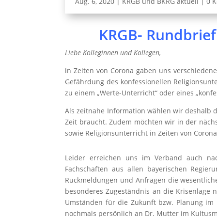
Aug. 6, 2020
|
KRGB und BKRG aktuell
|
0 
KRGB- Rundbrief 
Liebe Kolleginnen und Kollegen,
in Zeiten von Corona gaben uns verschieden
Gefährdung des konfessionellen Religionsunte
zu einem „Werte-Unterricht“ oder eines „konfe
Als zeitnahe Information wählen wir deshalb d
Zeit braucht. Zudem möchten wir in der näch
sowie Religionsunterricht in Zeiten von Coron
Leider erreichen uns im Verband auch nac
Fachschaften aus allen bayerischen Regier
Rückmeldungen und Anfragen die wesentlichen 
besonderes Zugeständnis an die Krisenlage n
Umständen für die Zukunft bzw. Planung im 
nochmals persönlich an Dr. Mutter im Kultusm