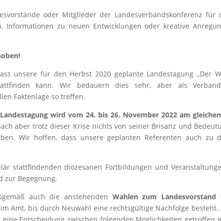
desvorstände oder Mitglieder der Landesverbandskonferenz für 
, Informationen zu neuen Entwicklungen oder kreative Anregun
hoben!
dass unsere für den Herbst 2020 geplante Landestagung „Der 
tattfinden kann. Wir bedauern dies sehr, aber als Verba
en Faktenlage so treffen.
 Landestagung wird vom 24. bis 26. November 2022 am gleichen
 aber trotz dieser Krise nichts von seiner Brisanz und Bedeutu
ben. Wir hoffen, dass unsere geplanten Referenten auch zu d
ulär stattfindenden diözesanen Fortbildungen und Veranstaltung
d zur Begegnung.
gsgemäß auch die anstehenden
Wahlen zum Landesvorstand
ell im Amt, bis durch Neuwahl eine rechtsgültige Nachfolge besteh
 eine Entscheidung zwischen folgenden Möglichkeiten getroffen 