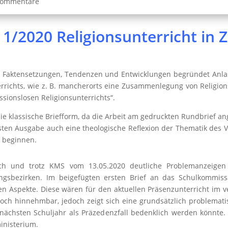
Kommentare
1/2020 Religionsunterricht in 
e Faktensetzungen, Tendenzen und Entwicklungen begründet Anla
rrichts, wie z. B. mancherorts eine Zusammenlegung von Religion
ssionslosen Religionsunterrichts“.
ie klassische Briefform, da die Arbeit am gedruckten Rundbrief ang
sten Ausgabe auch eine theologische Reflexion der Thematik des
a beginnen.
h und trotz KMS vom 13.05.2020 deutliche Problemanzeigen u
ungsbezirken. Im beigefügten ersten Brief an das Schulkommis
Aspekte. Diese wären für den aktuellen Präsenzunterricht im ve
och hinnehmbar, jedoch zeigt sich eine grundsätzlich problema
nächsten Schuljahr als Präzedenzfall bedenklich werden könnte.
inisterium.