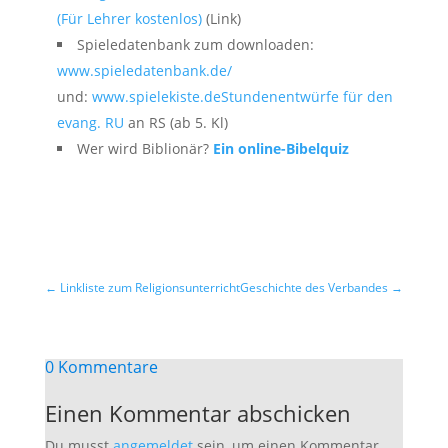
(Für Lehrer kostenlos)
(Link)
Spieledatenbank zum downloaden:
www.spieledatenbank.de/
und:
www.spielekiste.de
Stundenentwürfe für den
evang. RU
an RS (ab 5. Kl)
Wer wird Biblionär?
Ein online-Bibelquiz
←
Linkliste zum Religionsunterricht
Geschichte des Verbandes
→
0 Kommentare
Einen Kommentar abschicken
Du musst
angemeldet
sein, um einen Kommentar