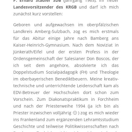
P. Erhard Staufer SDB
(Jahrgang 1965), ihr neuer
Landesvorsitzender des KRGB
und darf ich mich
zunächst kurz vorstellen:
Geboren und aufgewachsen im oberpfälzischen
Landkreis Amberg-Sulzbach, zog es mich erstmals
für das Abitur einige Jahre nach Bamberg ans
Kaiser-Heinrich-Gymnasium. Nach dem Noviziat in
Jünkerath/Eifel und der ersten Profess in der
Ordensgemeinschaft der Salesianer Don Boscos, der
ich seit dem angehöre, absolvierte ich das
Doppelstudium Sozialpädagogik (FH) und Theologie
im oberbayerischen Benediktbeuern. Meine kreativ-
technische und unterrichtende Leidenschaft kam als
EDV-Betreuer der Hochschulen dort schon zum
Vorschein. Zum Diakonatspraktikum in Forchheim
und nach der Priesterweihe 1994 (ja ich bin als
Priester inzwischen volljährig 🙂 ) zog es mich wieder
ins Frankenland zum ergänzenden Lehramtsstudium
Geschichte und teilweise Politikwissenschaften nach