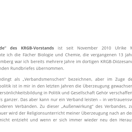
de“ des KRGB-Vorstands
ist seit November 2010 Ulrike Mu
chte ich die Fächer Biologie und Chemie, die vergangenen 13 Ja
mberg war ich bereits mehrere Jahre im dortigen KRGB-Diözesanv
nenden Rundbriefes übernommen.
dingt als „Verbandsmenschen“ bezeichnen, aber im Zuge d
itik ist in mir in den letzten Jahren die Überzeugung gewachsen,
rsönlichkeitsbildung in Politik und Gesellschaft Gehör verschaff
s ganzer. Das aber kann nur ein Verband leisten – in vertrauensv
anderen Verbänden. Zu dieser „Außenwirkung“ des Verbandes, z
 Dauer wird der Religionsunterricht meiner Überzeugung nach an 
nicht entzieht und wenn er sich immer wieder neu den Heraus