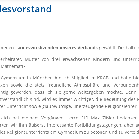
desvorstand
r neuen
Landesvorsitzenden unseres Verbands
gewählt. Deshalb m
 verheiratet, Mutter von drei erwachsenen Kindern und unterr
d Mathematik.
r-Gymnasium in München bin ich Mitglied im KRGB und habe hie
hrungen sowie die stets freundliche Atmosphäre und Verbunden
chtig geworden, dass ich sie gerne weitergeben möchte. Denn i
bstverständlich sind, wird es immer wichtiger, die Bedeutung des
er Unterricht sowie glaubwürdige, überzeugende Religionslehrer, a
zlich bei meinem Vorgänger, Herrn StD Max Zißler bedanken, d
danken wir ihm äußerst interessante Fortbildungstagungen, aber
 des Religionsunterrichts am Gymnasium zu betonen und zu verteid