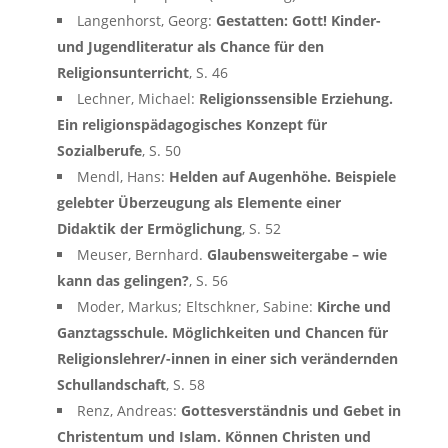
Langenhorst, Georg:
Gestatten: Gott! Kinder-
und Jugendliteratur als Chance für den
Religionsunterricht
, S. 46
Lechner, Michael:
Religionssensible Erziehung.
Ein religionspädagogisches Konzept für
Sozialberufe
, S. 50
Mendl, Hans:
Helden auf Augenhöhe. Beispiele
gelebter Überzeugung als Elemente einer
Didaktik der Ermöglichung
, S. 52
Meuser, Bernhard.
Glaubensweitergabe – wie
kann das gelingen?
, S. 56
Moder, Markus; Eltschkner, Sabine:
Kirche und
Ganztagsschule. Möglichkeiten und Chancen für
Religionslehrer/-innen in einer sich verändernden
Schullandschaft
, S. 58
Renz, Andreas:
Gottesverständnis und Gebet in
Christentum und Islam. Können Christen und