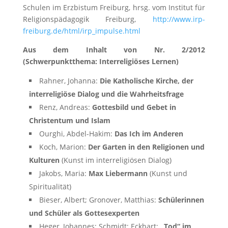
Schulen im Erzbistum Freiburg, hrsg. vom Institut für
Religionspädagogik Freiburg,
http://www.irp-
freiburg.de/html/irp_impulse.html
Aus dem Inhalt von Nr. 2/2012
(Schwerpunktthema: Interreligiöses Lernen)
Rahner, Johanna:
Die Katholische Kirche, der
interreligiöse Dialog und die Wahrheitsfrage
Renz, Andreas:
Gottesbild und Gebet in
Christentum und Islam
Ourghi, Abdel-Hakim:
Das Ich im Anderen
Koch, Marion:
Der Garten in den Religionen und
Kulturen
(Kunst im interreligiösen Dialog)
Jakobs, Maria:
Max Liebermann
(Kunst und
Spiritualität)
Bieser, Albert; Gronover, Matthias:
Schülerinnen
und Schüler als Gottesexperten
Heger, Johannes; Schmidt; Eckhart:
„Tod“ im