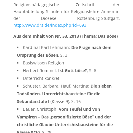
Religionspädagogische Zeitschrift der
Hauptabteilung Schulen für Religionslehrer/innen in
der Diözese Rottenburg-Stuttgart,
http://www.drs.de/index.php?id=693
Aus dem Inhalt von Nr. 53, 2013 (Thema: Das Böse)
Kardinal Karl Lehmann:
Die Frage nach dem
Ursprung des Bösen
, S. 3
Basiswissen Religion
Herbert Rommel:
Ist Gott böse?
, S. 6
Unterricht konkret
Schuster, Barbara; Hauf, Martina:
Die sieben
Todsünden. Unterrichtsbausteine für die
Sekundarstufe l
(Klasse 9), S. 16
Bauer, Christoph:
Vom Teufel und von
Vampiren – Das .personifizierte Böse“ und der
christliche Glaube Unterrichtsbausteine für die
Klasse 9/10
, S. 29