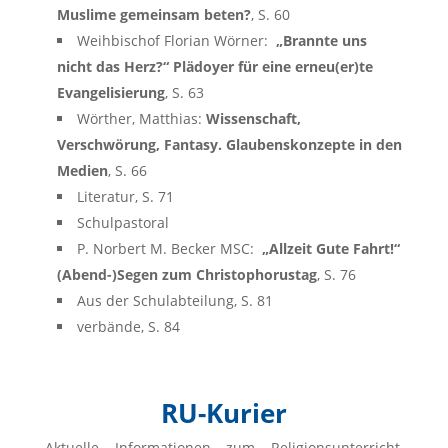
Muslime gemeinsam beten?
, S. 60
Weihbischof Florian Wörner:
„Brannte uns
nicht das Herz?“ Plädoyer für eine erneu(er)te
Evangelisierung
, S. 63
Wörther, Matthias:
Wissenschaft,
Verschwörung, Fantasy. Glaubenskonzepte in den
Medien
, S. 66
Literatur, S. 71
Schulpastoral
P. Norbert M. Becker MSC:
„Allzeit Gute Fahrt!“
(Abend-)Segen zum Christophorustag
, S. 76
Aus der Schulabteilung, S. 81
verbände, S. 84
RU-Kurier
Aktuelle Informationen zum Religionsunterricht,