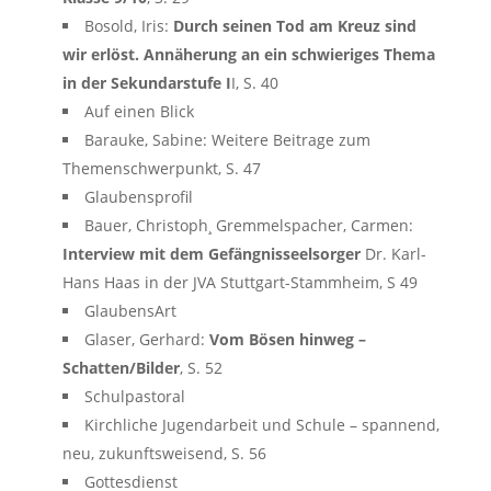
Bosold, Iris:
Durch seinen Tod am Kreuz sind
wir erlöst. Annäherung an ein schwieriges Thema
in der Sekundarstufe I
I, S. 40
Auf einen Blick
Barauke, Sabine: Weitere Beitrage zum
Themenschwerpunkt, S. 47
Glaubensprofil
Bauer, Christoph¸ Gremmelspacher, Carmen:
Interview mit dem Gefängnisseelsorger
Dr. Karl-
Hans Haas in der JVA Stuttgart-Stammheim, S 49
GlaubensArt
Glaser, Gerhard:
Vom Bösen hinweg –
Schatten/Bilder
, S. 52
Schulpastoral
Kirchliche Jugendarbeit und Schule – spannend,
neu, zukunftsweisend, S. 56
Gottesdienst