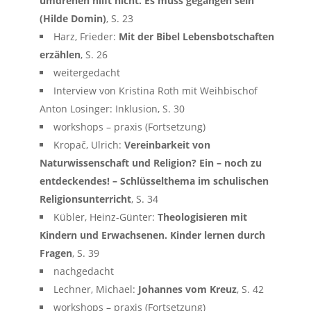
umdrehen hilft nicht. Es muss gegangen sein“
(Hilde Domin)
, S. 23
Harz, Frieder:
Mit der Bibel Lebensbotschaften
erzählen
, S. 26
weitergedacht
Interview von Kristina Roth mit Weihbischof
Anton Losinger: Inklusion, S. 30
workshops – praxis (Fortsetzung)
Kropač, Ulrich:
Vereinbarkeit von
Naturwissenschaft und Religion? Ein – noch zu
entdeckendes! – Schlüsselthema im schulischen
Religionsunterricht
, S. 34
Kübler, Heinz-Günter:
Theologisieren mit
Kindern und Erwachsenen. Kinder lernen durch
Fragen
, S. 39
nachgedacht
Lechner, Michael:
Johannes vom Kreuz
, S. 42
workshops – praxis (Fortsetzung)