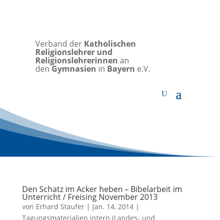
Verband der
Katholischen
Religionslehrer und
Religionslehrerinnen
an
den
Gymnasien
in
Bayern
e.V.
Den Schatz im Acker heben – Bibelarbeit im
Unterricht / Freising November 2013
von
Erhard Staufer
|
Jan. 14, 2014
|
Tagungsmaterialien intern (Landes- und