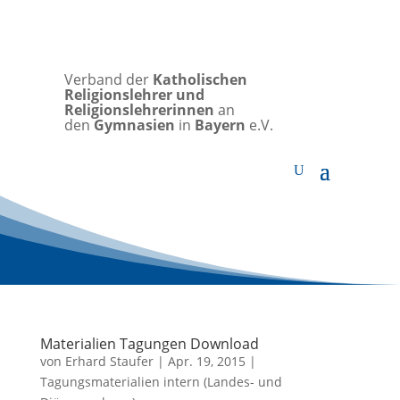
Verband der
Katholischen
Religionslehrer und
Religionslehrerinnen
an
den
Gymnasien
in
Bayern
e.V.
Materialien Tagungen Download
von
Erhard Staufer
|
Apr. 19, 2015
|
Tagungsmaterialien intern (Landes- und