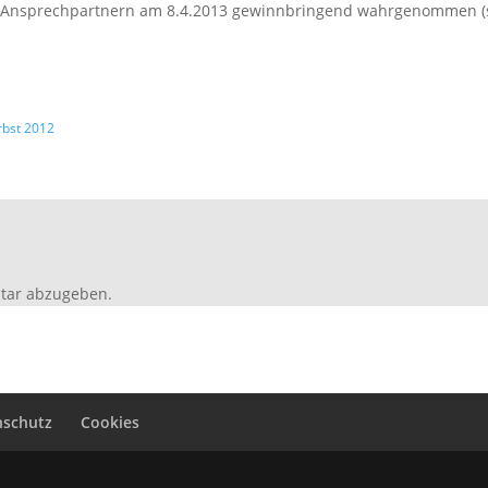
 Ansprechpartnern am 8.4.2013 gewinnbringend wahrgenommen (s
rbst 2012
tar abzugeben.
nschutz
Cookies