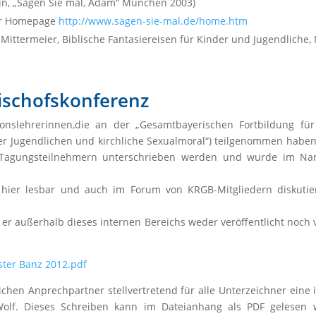
tein, „Sagen Sie mal, Adam“ München 2003)
ner Homepage
http://www.sagen-sie-mal.de/home.htm
 Mittermeier, Biblische Fantasiereisen für Kinder und Jugendliche
Bischofskonferenz
onslehrerinnen,die an der „Gesamtbayerischen Fortbildung für
 Jugendlichen und kirchliche Sexualmoral“) teilgenommen haben, 
en Tagungsteilnehmern unterschrieben werden und wurde im Na
rn hier lesbar und auch im Forum von KRGB-Mitgliedern diskuti
darf er außerhalb dieses internen Bereichs weder veröffentlicht no
ster Banz 2012.pdf
ichen Anprechpartner stellvertretend für alle Unterzeichner eine 
Wolf. Dieses Schreiben kann im Dateianhang als PDF gelesen