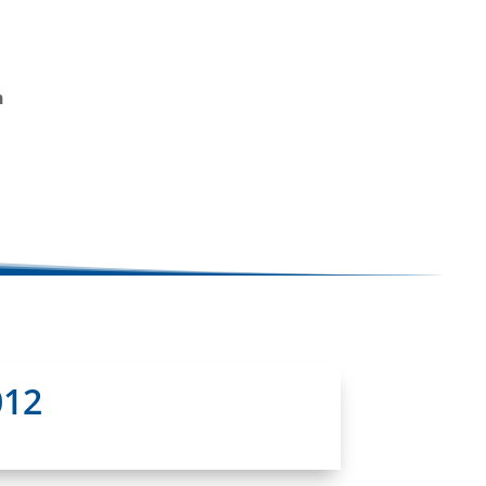
n
012