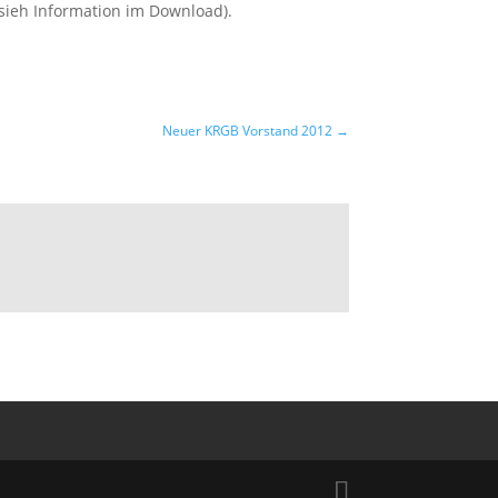
ieh Information im Download).
Neuer KRGB Vorstand 2012
→