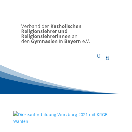
Verband der
Katholischen
Religionslehrer und
Religionslehrerinnen
an
den
Gymnasien
in
Bayern
e.V.