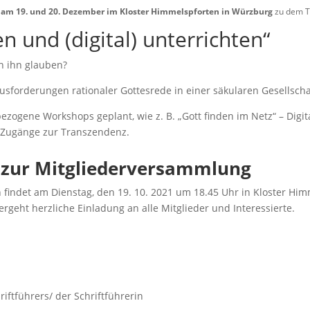
am 19. und 20. Dezember im Kloster Himmelspforten in Würzburg
zu dem 
n und (digital) unterrichten“
n ihn glauben?
usforderungen rationaler Gottesrede in einer säkularen Gesellscha
zogene Workshops geplant, wie z. B. „Gott finden im Netz“ – Digita
e Zugänge zur Transzendenz.
g
zur Mitgliederversammlung
findet am Dienstag, den 19. 10. 2021 um 18.45 Uhr in Kloster Hi
geht herzliche Einladung an alle Mitglieder und Interessierte.
ftführers/ der Schriftführerin