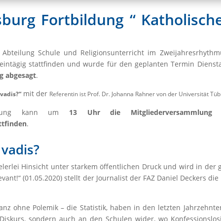
urg Fortbildung “ Katholische
r Abteilung Schule und Religionsunterricht im Zweijahresrhythm
 eintägig stattfinden und wurde für den geplanten Termin Diensta
g abgesagt
.
mit der
 vadis?“
Referentin ist Prof. Dr. Johanna Rahner von der Universität Tüb
altung kann um
13 Uhr die Mitgliederversammlung 
ttfinden
.
 vadis?
elerlei Hinsicht unter starkem öffentlichen Druck und wird in der 
nt!“ (01.05.2020) stellt der Journalist der FAZ Daniel Deckers di
 ganz ohne Polemik – die Statistik, haben in den letzten Jahrzehn
n Diskurs, sondern auch an den Schulen wider, wo Konfessionslos