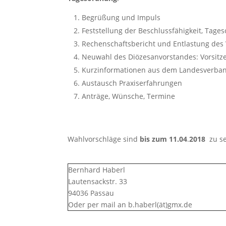
Begrüßung und Impuls
Feststellung der Beschlussfähigkeit, Tage
Rechenschaftsbericht und Entlastung des
Neuwahl des Diözesanvorstandes: Vorsitzend
Kurzinformationen aus dem Landesverba
Austausch Praxiserfahrungen
Anträge, Wünsche, Termine
Wahlvorschläge sind
bis zum 11.04
.
2018
zu s
Bernhard Haberl
Lautensackstr. 33
94036 Passau
Oder per mail an b.haberl(ät)gmx.de