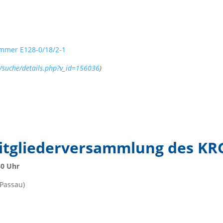
mmer E128-0/18/2-1
de/suche/details.php?v_id=156036
)
itgliederversammlung des KR
30 Uhr
 Passau)