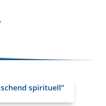
n
schend spirituell“