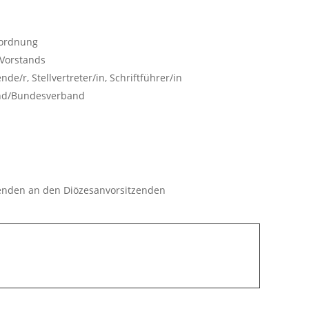
sordnung
 Vorstands
e/r, Stellvertreter/in, Schriftführer/in
nd/Bundesverband
enden an den Diözesanvorsitzenden