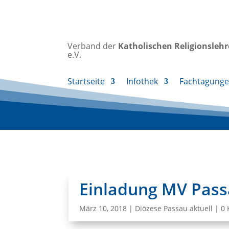
Verband der
Katholischen
Religionsleh
e.V.
Startseite
Infothek
Fachtagung
Einladung MV Passa
März 10, 2018
|
Diözese Passau aktuell
|
0