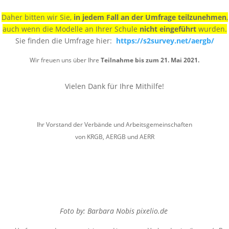
Daher bitten wir Sie,
in jedem Fall an der Umfrage teilzunehmen
,
auch wenn die Modelle an Ihrer Schule
nicht eingeführt
wurden.
Sie finden die Umfrage hier:
https://s2survey.net/aergb/
Wir freuen uns über Ihre
Teilnahme bis zum 21. Mai 2021.
Vielen Dank für Ihre Mithilfe!
Ihr Vorstand der Verbände und Arbeitsgemeinschaften
von KRGB, AERGB und AERR
Foto by: Barbara Nobis pixelio.de