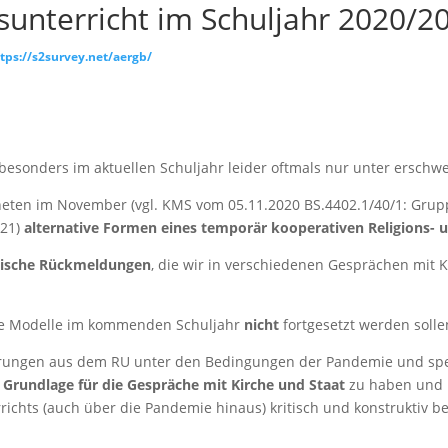
unterricht im Schuljahr 2020/2
tps://s2survey.net/aergb/
d besonders im aktuellen Schuljahr leider oftmals nur unter ersc
fneten im November (vgl. KMS vom 05.11.2020 BS.4402.1/40/1: Grup
/21)
alternative Formen eines temporär kooperativen Religions- u
tische Rückmeldungen
, die wir in verschiedenen Gesprächen mit
iese Modelle im kommenden Schuljahr
nicht
fortgesetzt werden solle
ahrungen aus dem RU unter den Bedingungen der Pandemie und spez
e Grundlage für die Gespräche mit Kirche und Staat
zu haben und 
rrichts (auch über die Pandemie hinaus) kritisch und konstruktiv b