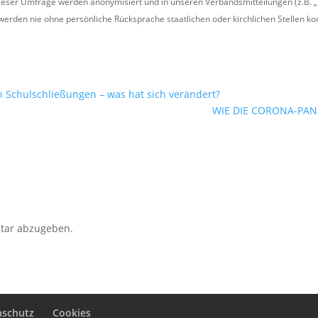
ser Umfrage werden anonymisiert und in unseren Verbandsmitteilungen (z.B. „Ru
 werden nie ohne persönliche Rücksprache staatlichen oder kirchlichen Stellen k
n Schulschließungen – was hat sich verändert?
WIE DIE CORONA-PAN
tar abzugeben.
nschutz
Cookies