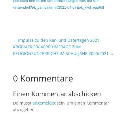
jahr-nach-den-ersten-schulschliessungen-was-hat-sich-
veraendert?pk_campaign=nl2021-04-07&pk_kwd=eaa6df
←
Impulse zu den Kar- und Ostertagen 2021
KRGB/AERGB/ AERR UMFRAGE ZUM
RELIGIONSUNTERRICHT IM SCHULJAHR 2020/2021
→
0 Kommentare
Einen Kommentar abschicken
Du musst
angemeldet
sein, um einen Kommentar
abzugeben.