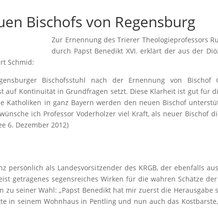
uen Bischofs von Regensburg
Zur Ernennung des Trierer Theologieprofessors R
durch Papst Benedikt XVI. erklärt der aus der 
ert Schmid:
gensburger Bischofsstuhl nach der Ernennung von Bischof 
 auf Kontinuität in Grundfragen setzt. Diese Klarheit ist gut für
e Katholiken in ganz Bayern werden den neuen Bischof unterstüt
wünsche ich Professor Voderholzer viel Kraft, als neuer Bischof 
ee 6. Dezember 2012)
anz persönlich als Landesvorsitzender des KRGB, der ebenfalls a
eist getragenes segensreiches Wirken für die wahren Schätze d
 zu seiner Wahl: „Papst Benedikt hat mir zuerst die Herausgabe 
tte in seinem Wohnhaus in Pentling und nun auch das Kostbarste,